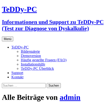
Zum
TeDDy-PC
Inhalt
springen
Informationen und Support zu TeDDy-PC
(Test zur Diagnose von Dyskalkulie)
Menü
TeDDy-PC
Bildergalerie
Demoversion
Häufig gestellte Fragen (FAQ)
Installationshilfe
TeDDy-PC Überblick
Support
Kontakt
Suchen
nach:
Alle Beiträge von
admin