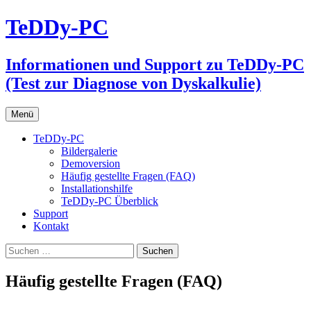
Zum
TeDDy-PC
Inhalt
springen
Informationen und Support zu TeDDy-PC
(Test zur Diagnose von Dyskalkulie)
Menü
TeDDy-PC
Bildergalerie
Demoversion
Häufig gestellte Fragen (FAQ)
Installationshilfe
TeDDy-PC Überblick
Support
Kontakt
Suchen
nach:
Häufig gestellte Fragen (FAQ)