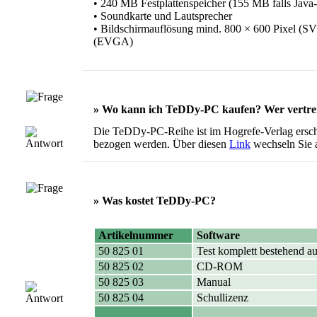
• 240 MB Festplattenspeicher (155 MB falls Java-L
• Soundkarte und Lautsprecher
• Bildschirmauflösung mind. 800 × 600 Pixel (SV
(EVGA)
» Wo kann ich TeDDy-PC kaufen? Wer vertr
Die TeDDy-PC-Reihe ist im Hogrefe-Verlag erschi
bezogen werden. Über diesen
Link
wechseln Sie a
» Was kostet TeDDy-PC?
Artikelnummer
Software
50 825 01
Test komplett bestehend
50 825 02
CD-ROM
50 825 03
Manual
50 825 04
Schullizenz